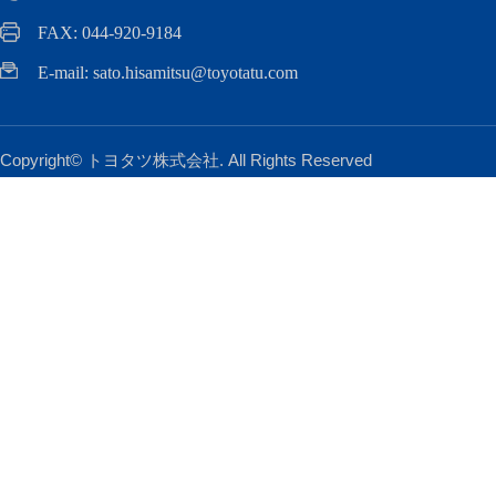
FAX: 044-920-9184
E-mail: sato.hisamitsu@toyotatu.com
Copyright© トヨタツ株式会社. All Rights Reserved